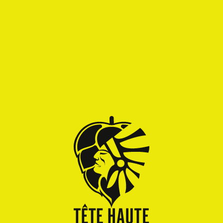
Alcool
Epicé
Fruité
Amertume
INGRÉDIENTS
Eau, malts d'orge, avoine, houblons (Chinook),
levure