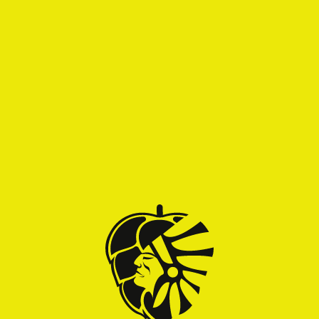
Alcool
Epicé
Fruité
Amertume