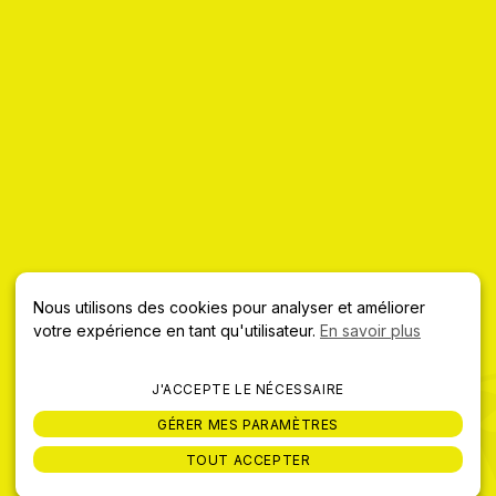
INSTAGRAM
FACEBOOK
LINKEDIN
Brasserie Tête Haute
Z.I. des Relandières Nord, 44850 Le Cellier, France
Mentions légales
CGV
Nous utilisons des cookies pour analyser et améliorer
votre expérience en tant qu'utilisateur.
En savoir plus
HORAIRES D'OUVERTURE
J'ACCEPTE LE NÉCESSAIRE
L'abus d'alcool est dangereux pour la santé, à consommer
GÉRER MES PARAMÈTRES
avec modération.
TOUT ACCEPTER
La vente d’alcool est interdite à tous les mineurs.