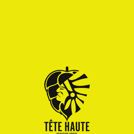
Alcool
Rondeur
Acidité
Fruité
Amertume
INGRÉDIENTS
Eau, Malts d'orge, flocon de blé, houblons
(Cascade), purée de framboise, levure et
lactobacillus
DÉTAILS