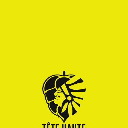
Alcool
Epicé
Fruité
Amertume
INGRÉDIENTS
Eau, malts d'orge, blé, houblons (Chinook, Perle),
levure