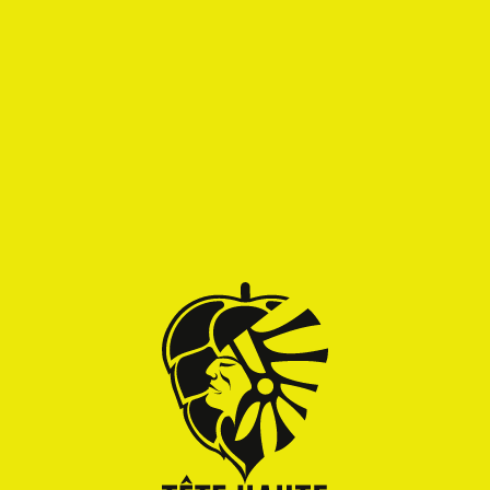
BERIHU
Berihu Pow Wow n°18