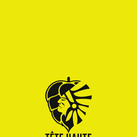
Alcool
Rondeur
Torréfié
Fruité
Amertume
INGRÉDIENTS
Eau, Malts (Pils, Malt Pale, Carablond, Cararuby),
Houblons (Chinook, Perle, Brewer’s Gold,